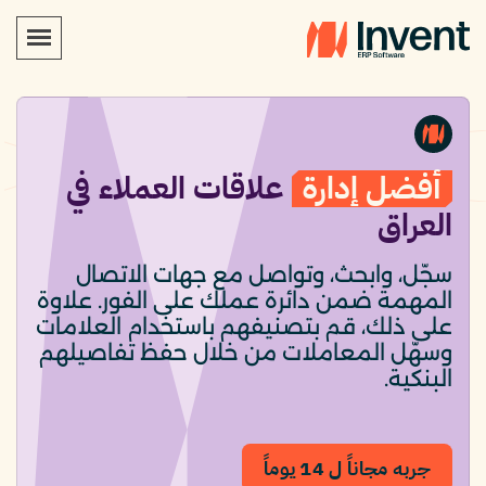
أفضل إدارة
علاقات العملاء في
العراق
سجّل، وابحث، وتواصل مع جهات الاتصال
المهمة ضمن دائرة عملك على الفور. علاوة
على ذلك، قم بتصنيفهم باستخدام العلامات
وسهّل المعاملات من خلال حفظ تفاصيلهم
البنكية.
جربه مجاناً ل 14 يوماً